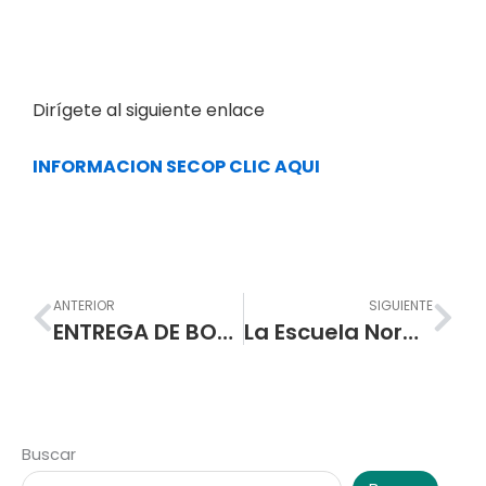
Dirígete al siguiente enlace
INFORMACION SECOP CLIC AQUI
Prev
Nex
ANTERIOR
SIGUIENTE
ENTREGA DE BOLETINES PRIMER PERIODO AÑO ESCOLAR 2021
La Escuela Normal Superior de Pasto celebra la promoción de nuevos maestros y maestras normalistas
Buscar