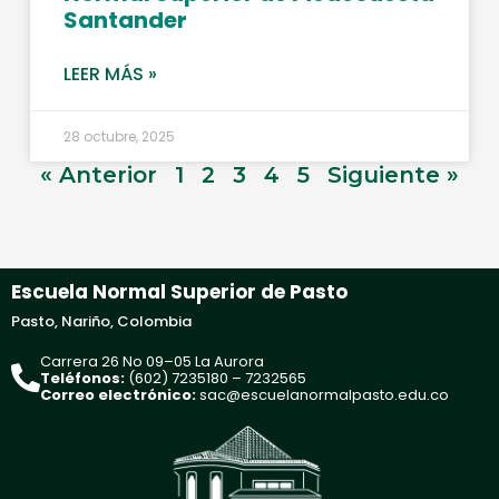
Santander
LEER MÁS »
28 octubre, 2025
« Anterior
1
2
3
4
5
Siguiente »
Escuela Normal Superior de Pasto
Pasto, Nariño, Colombia
Carrera 26 No 09–05 La Aurora
Teléfonos:
(602) 7235180 – 7232565
Correo electrónico:
sac@escuelanormalpasto.edu.co