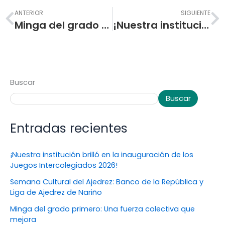
Prev
N
ANTERIOR
SIGUIENTE
Minga del grado primero: Una fuerza colectiva que mejora
¡Nuestra institución brilló en la inauguración de los Juegos Intercolegiados 2026!
Buscar
Buscar
Entradas recientes
¡Nuestra institución brilló en la inauguración de los
Juegos Intercolegiados 2026!
Semana Cultural del Ajedrez: Banco de la República y
Liga de Ajedrez de Nariño
Minga del grado primero: Una fuerza colectiva que
mejora