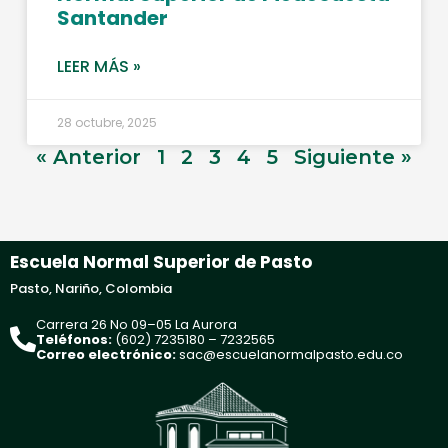
Santander
LEER MÁS »
28 octubre, 2025
« Anterior
1
2
3
4
5
Siguiente »
Escuela Normal Superior de Pasto
Pasto, Nariño, Colombia
Carrera 26 No 09–05 La Aurora
Teléfonos:
(602) 7235180 – 7232565
Correo electrónico:
sac@escuelanormalpasto.edu.co