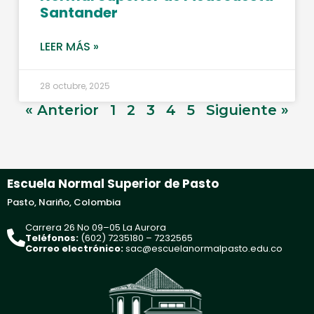
Santander
LEER MÁS »
28 octubre, 2025
« Anterior
1
2
3
4
5
Siguiente »
Escuela Normal Superior de Pasto
Pasto, Nariño, Colombia
Carrera 26 No 09–05 La Aurora
Teléfonos:
(602) 7235180 – 7232565
Correo electrónico:
sac@escuelanormalpasto.edu.co