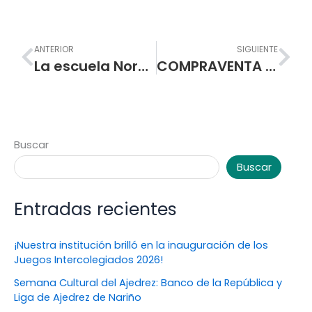
Prev
Nex
ANTERIOR
SIGUIENTE
La escuela Normal Superior de Pasto conmemora los 48 años de la primera promoción mixta de 1973
COMPRAVENTA DE EQUIPOS INFORMÁTICOS Y EQUIPOS AUDIOVISUALES PARA LA I.E.M. ESCUELA NORMAL SUPERIOR DE PASTO PARA LA EJECUCIÓN DEL PROYECTO \”FORTALECIMIENTO DE LAS TICS EN LOS ESTABLECIMIENTOS EDUCATIVOS DEL MUNICIPIO DE PASTO – FORTALECIMIENTO DE LA INFRAESTRUCTURA TECNOLÓGICA DEL PORTAL EDUCATIVO\”
Buscar
Buscar
Entradas recientes
¡Nuestra institución brilló en la inauguración de los
Juegos Intercolegiados 2026!
Semana Cultural del Ajedrez: Banco de la República y
Liga de Ajedrez de Nariño