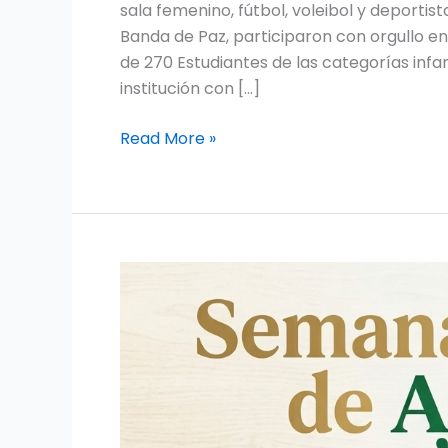
sala femenino, fútbol, voleibol y deporti
Banda de Paz, participaron con orgullo en
de 270 Estudiantes de las categorías infant
institución con […]
Read More »
Semana
Cultural
del
Ajedrez:
Banco
de
la