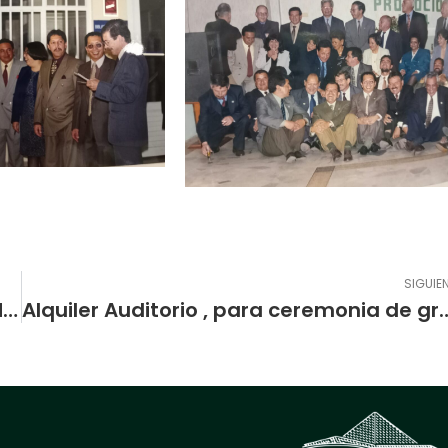
SIGUIE
SELECCIÓN JUVENIL DE BALONCESTO FEMENINO DE LA ESCUELA NORMAL SUPERIOR DE PASTO (NARIÑO) DISPUTARA EL CAMPEONATO NACIONAL INTERCOLEGIADO FRENTE A SANTANDER
Alquiler Auditorio , para ceremonia de graduación de estudiantes