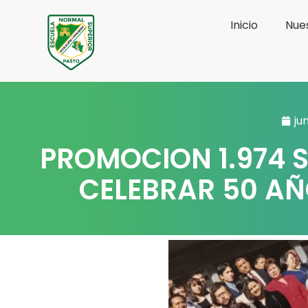
Ir
Inicio
Nues
al
contenido
ju
PROMOCION 1.974 
CELEBRAR 50 A