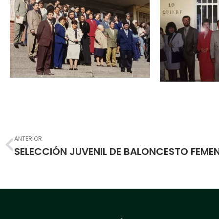
Prev
ANTERIOR