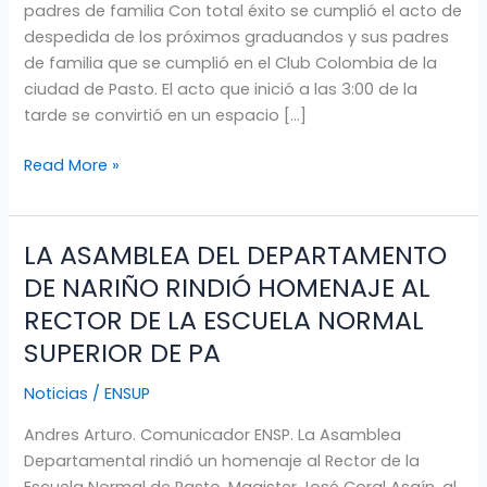
padres de familia Con total éxito se cumplió el acto de
despedida de los próximos graduandos y sus padres
de familia que se cumplió en el Club Colombia de la
ciudad de Pasto. El acto que inició a las 3:00 de la
tarde se convirtió en un espacio […]
Read More »
LA ASAMBLEA DEL DEPARTAMENTO
LA
ASAMBLEA
DE NARIÑO RINDIÓ HOMENAJE AL
DEL
RECTOR DE LA ESCUELA NORMAL
DEPARTAMENTO
SUPERIOR DE PA
DE
NARIÑO
Noticias
/
ENSUP
RINDIÓ
HOMENAJE
Andres Arturo. Comunicador ENSP. La Asamblea
AL
Departamental rindió un homenaje al Rector de la
RECTOR
Escuela Normal de Pasto, Magister José Coral Asaín, al