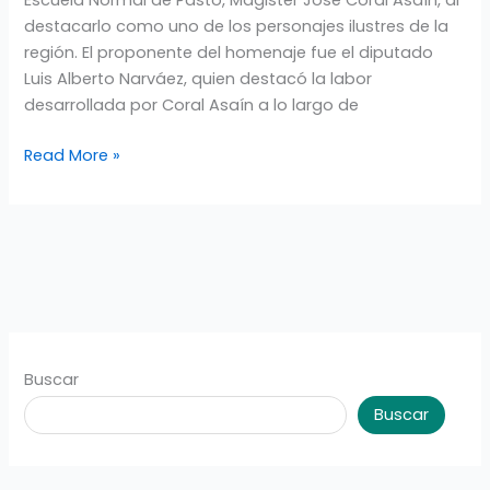
DE
destacarlo como uno de los personajes ilustres de la
LA
región. El proponente del homenaje fue el diputado
ESCUELA
Luis Alberto Narváez, quien destacó la labor
NORMAL
desarrollada por Coral Asaín a lo largo de
SUPERIOR
Read More »
DE
PA
Buscar
Buscar