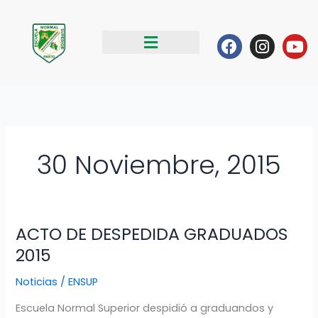
Ir
al
Facebook
Instag
Yo
contenido
30 Noviembre, 2015
ACTO DE DESPEDIDA GRADUADOS
ACTO
DE
2015
DESPEDIDA
Noticias
/
ENSUP
GRADUADOS
2015
Escuela Normal Superior despidió a graduandos y