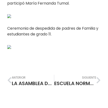
participó María Fernanda Tumal.
Ceremonia de despedida de padres de Familia y
estudiantes de grado 11.
Prev
Nex
ANTERIOR
SIGUIENTE
LA ASAMBLEA DEL DEPARTAMENTO DE NARIÑO RINDIÓ HOMENAJE AL RECTOR DE LA ESCUELA NORMAL SUPERIOR DE PA
ESCUELA NORMAL SUPERIOR DE PASTO ENTREGÓ A LA SOCIEDAD NUEVOS BACHILLERES ACADÉMICOS CON PROFUNDIZACIÓN EN PEDAGOGÍA