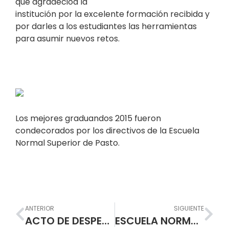
que agradecióa la
institución por la excelente formación recibida y
por darles a los estudiantes las herramientas
para asumir nuevos retos.
Los mejores graduandos 2015 fueron
condecorados por los directivos de la Escuela
Normal Superior de Pasto.
Prev
Nex
ANTERIOR
SIGUIENTE
ACTO DE DESPEDIDA GRADUADOS 2015
ESCUELA NORMAL SUPERIOR DE PASTO ENTREGÓ 45 NORMALISTAS SUPERIORES