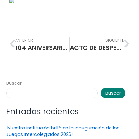
Prev
Nex
ANTERIOR
SIGUIENTE
104 ANIVERSARIO DE LA ESCUELA NORMAL SUPERIOR DE PASTO
ACTO DE DESPEDIDA GRADUADOS 2015
Buscar
Buscar
Entradas recientes
¡Nuestra institución brilló en la inauguración de los
Juegos Intercolegiados 2026!