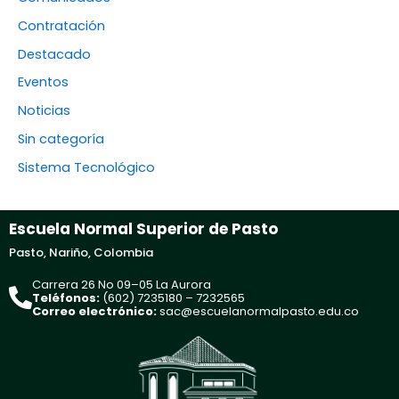
Contratación
Destacado
Eventos
Noticias
Sin categoría
Sistema Tecnológico
Escuela Normal Superior de Pasto
Pasto, Nariño, Colombia
Carrera 26 No 09–05 La Aurora
Teléfonos:
(602) 7235180 – 7232565
Correo electrónico:
sac@escuelanormalpasto.edu.co