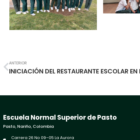
Prev
ANTERIOR
Escuela Normal Superior de Pasto
Pasto, Nariño, Colombia
Carrera 26 No 09–05 La Aurora