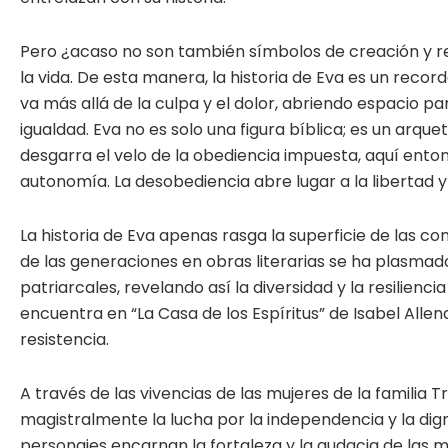
Pero ¿acaso no son también símbolos de creación y r
la vida. De esta manera, la historia de Eva es un recor
va más allá de la culpa y el dolor, abriendo espacio pa
igualdad. Eva no es solo una figura bíblica; es un arqu
desgarra el velo de la obediencia impuesta, aquí enton
autonomía. La desobediencia abre lugar a la libertad y e
La historia de Eva apenas rasga la superficie de las co
de las generaciones en obras literarias se ha plasma
patriarcales, revelando así la diversidad y la resilienc
encuentra en “La Casa de los Espíritus” de Isabel All
resistencia.
A través de las vivencias de las mujeres de la familia T
magistralmente la lucha por la independencia y la dig
personajes encarnan la fortaleza y la audacia de las m