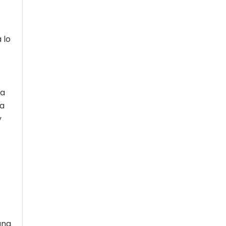
 lo
ia
la
y
una