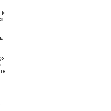
rja
al
de
rgo
as
 se
s