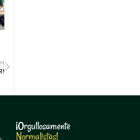
Next
NTE
R!
¡Orgullosamente
N
o
m
a
l
i
s
t
a
s
!
N
o
m
a
l
i
s
t
a
s
!