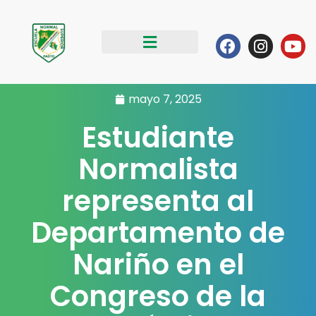
Ir
al
Facebook
Instag
Yo
contenido
mayo 7, 2025
Estudiante
Normalista
representa al
Departamento de
Nariño en el
Congreso de la