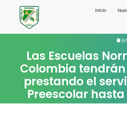
Ir
Inicio
Nues
al
contenido
ju
Las Escuelas Nor
Colombia tendrán 
prestando el serv
Preescolar hasta