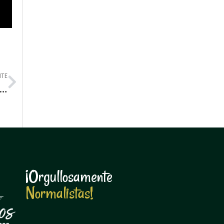
Next
NTE
aldía Municipal dona computadores para la biblioteca de la Escuela Normal Superior de Pasto
¡Orgullosamente
N
o
r
m
a
l
i
s
t
a
s
!
N
o
r
m
a
l
i
s
t
a
s
!