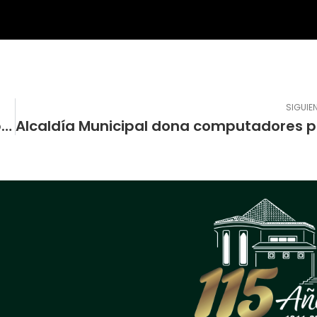
SIGUIE
Estudiante Normalista representa al Departamento de Nariño en el Congreso de la República
Alc