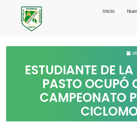
Ir
Inicio
Nues
al
contenido
ab
ESTUDIANTE DE LA
PASTO OCUPÓ 
CAMPEONATO P
CICLOMO