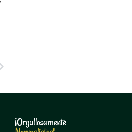
e
Next
¡Orgullosamente
N
o
r
m
a
l
i
s
t
a
s
!
N
o
r
m
a
l
i
s
t
a
s
!