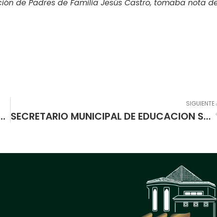
ión de Padres de Familia Jesús Castro, tomaba nota d
SIGUIENTE
MAL DE PASTO OCUPÓ CUARTO LUGAR EN CAMPEONATO PANAMERICANO DE CICLOMONTAÑISMO.
SECRETARIO MUNICIPAL DE EDUCACION SE REUNIÓ CON 50 PERSONEROS Y PERSONERAS ESTUDIANTILES DE PASTO.