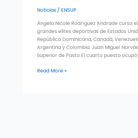
NORMAL
Noticias
/
ENSUP
DE
Ángela Nicole Rodríguez Andrade cursa el
PASTO
grandes elites deportivas de Estados Unid
OCUPÓ
República Dominicana, Canadá, Venezuela, 
CUARTO
Argentina y Colombia. Juan Miguel Narvá
LUGAR
Superior de Pasto El cuarto puesto ocupó 
EN
CAMPEONATO
Read More »
PANAMERICANO
DE
CICLOMONTAÑISMO.