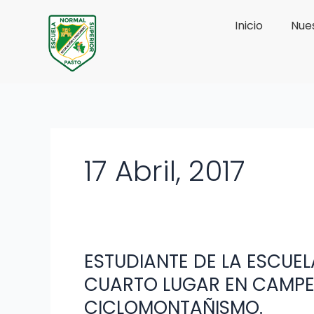
Ir
Inicio
Nues
al
contenido
17 Abril, 2017
ESTUDIANTE DE LA ESCUE
ESTUDIANTE
DE
CUARTO LUGAR EN CAMP
LA
CICLOMONTAÑISMO.
ESCUELA