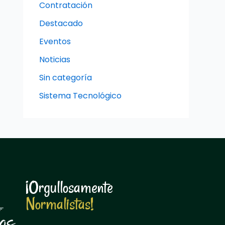
Contratación
Destacado
Eventos
Noticias
Sin categoría
Sistema Tecnológico
¡Orgullosamente
N
o
r
m
a
l
i
s
t
a
s
!
N
o
r
m
a
l
i
s
t
a
s
!