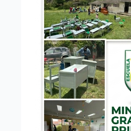
colectiva
que
mejora