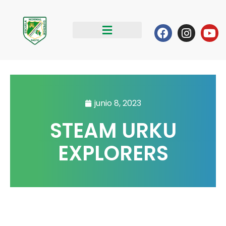
Ir
al
Facebook
Instag
Yo
contenido
junio 8, 2023
STEAM URKU
EXPLORERS