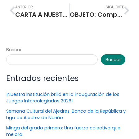
Prev
Nex
ANTERIOR
SIGUIENTE
CARTA A NUESTROS ESTUDIANTES
OBJETO: Compraventa de elementos tecnológicos y discos solidos externos para la actualización de equipos de cómputo, de la I.E.M. Escuela Normal Superior de Pasto
Buscar
Buscar
Entradas recientes
¡Nuestra institución brilló en la inauguración de los
Juegos Intercolegiados 2026!
Semana Cultural del Ajedrez: Banco de la República y
Liga de Ajedrez de Nariño
Minga del grado primero: Una fuerza colectiva que
mejora