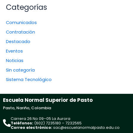
Categorías
Comunicados
Contratación
Destacado
Eventos
Noticias
Sin categoría
Sistema Tecnológico
Escuela Normal Superior de Pasto
Pasto, Nariño, Colombia
Carrera 26 No 09–05 La Aurora
Teléfonos:
(602) 7235180 – 7232565
Correo electrónico:
sac@escuelanormalpasto.edu.co