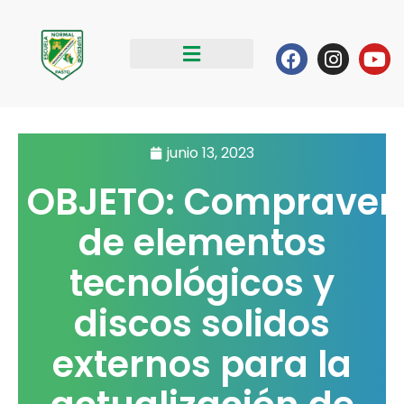
Ir
al
Facebook
Instag
Yo
contenido
junio 13, 2023
OBJETO: Compraven
de elementos
tecnológicos y
discos solidos
externos para la