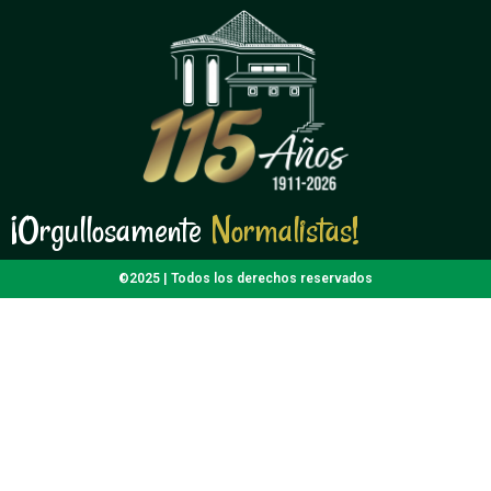
¡Orgullosamente
N
o
r
m
a
l
i
s
t
a
s
!
N
o
r
m
a
l
i
s
t
a
©2025 | Todos los derechos reservados