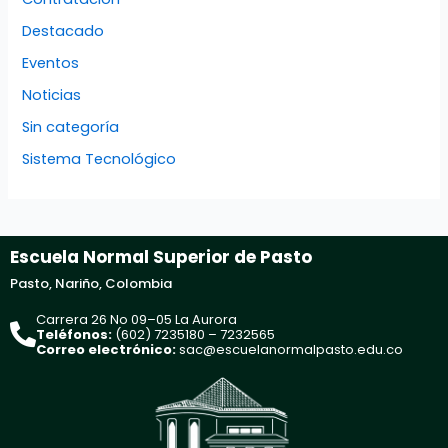
Destacado
Eventos
Noticias
Sin categoría
Sistema Tecnológico
Escuela Normal Superior de Pasto
Pasto, Nariño, Colombia
Carrera 26 No 09–05 La Aurora
Teléfonos:
(602) 7235180 – 7232565
Correo electrónico:
sac@escuelanormalpasto.edu.co