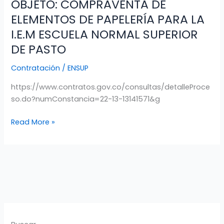
OBJETO: COMPRAVENTA DE
OBJETO:
COMPRAVENTA
ELEMENTOS DE PAPELERÍA PARA LA
DE
I.E.M ESCUELA NORMAL SUPERIOR
ELEMENTOS
DE PASTO
DE
PAPELERÍA
Contratación
/
ENSUP
PARA
LA
https://www.contratos.gov.co/consultas/detalleProce
I.E.M
so.do?numConstancia=22-13-13141571&g
ESCUELA
Read More »
NORMAL
SUPERIOR
DE
PASTO