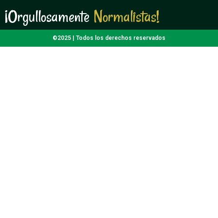
¡Orgullosamente
N
o
r
m
a
l
i
s
t
a
s
!
N
o
r
m
a
l
i
s
t
a
©2025 | Todos los derechos reservados