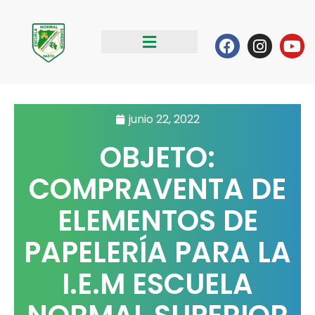
Ir
al
Facebook
Instag
Yo
contenido
junio 22, 2022
OBJETO:
COMPRAVENTA DE
ELEMENTOS DE
PAPELERÍA PARA LA
I.E.M ESCUELA