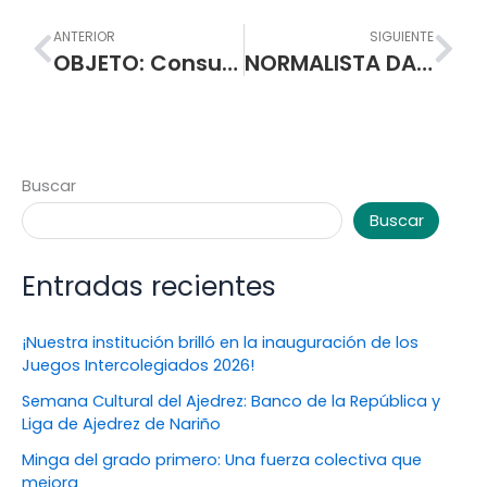
Prev
Nex
ANTERIOR
SIGUIENTE
OBJETO: Consultoría para realizar estudios y diseños para la adecuación y remodelación del cielo raso y redistribución interna de estanterías y espacios de la Biblioteca de la I.E.M. Escuela Normal Superior de Pasto
NORMALISTA DANIEL FELIPE DUEÑAS EN LA BÚSQUEDA DE UN SUEÑO OLÍMPICO
Buscar
Buscar
Entradas recientes
¡Nuestra institución brilló en la inauguración de los
Juegos Intercolegiados 2026!
Semana Cultural del Ajedrez: Banco de la República y
Liga de Ajedrez de Nariño
Minga del grado primero: Una fuerza colectiva que
mejora