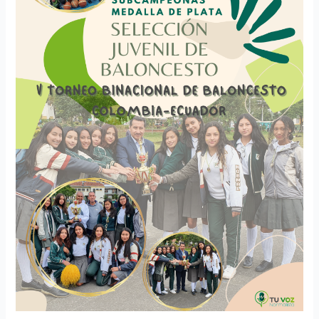
Torneo
Binacional
de
Baloncesto
Colombia
–
Ecuador