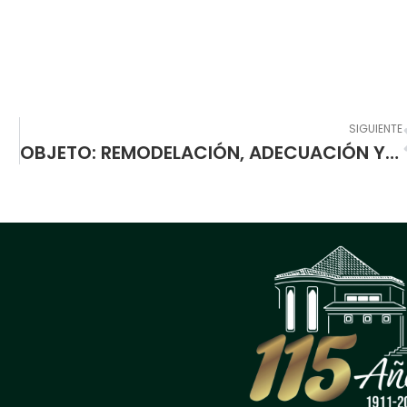
SIGUIENTE
OBJETO: REMODELACIÓN, ADECUACIÓN Y REPARACIÓN DE LAS UNIDADES SANITARIAS DE LA INSTITUCIÓN EDUCATIVA MUNICIPAL ESCUELA NORMAL SUPERIOR DE PASTO