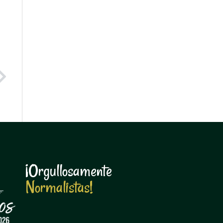
Next
¡Orgullosamente
N
o
r
m
a
l
i
s
t
a
s
!
N
o
r
m
a
l
i
s
t
a
s
!