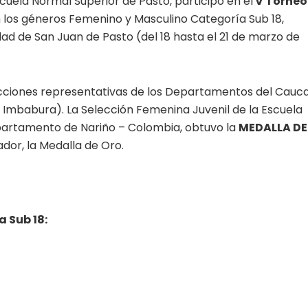
cuela Normal Superior de Pasto, participó en el
V Torneo
 los géneros Femenino y Masculino Categoría Sub 18,
dad de San Juan de Pasto (del 18 hasta el 21 de marzo de
ecciones representativas de los Departamentos del Cauca
 Imbabura). La Selección Femenina Juvenil de la Escuela
partamento de Nariño – Colombia, obtuvo la
MEDALLA DE
ador, la Medalla de Oro.
 Sub 18: