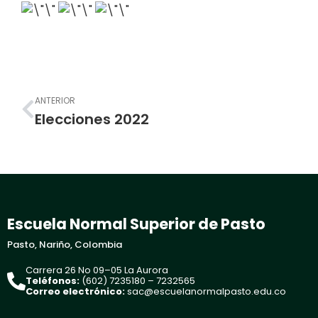
Prev
ANTERIOR
Elecciones 2022
Escuela Normal Superior de Pasto
Pasto, Nariño, Colombia
Carrera 26 No 09–05 La Aurora
Teléfonos:
(602) 7235180 – 7232565
Correo electrónico:
sac@escuelanormalpasto.edu.co