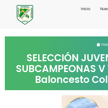
Ir
Inicio
Nues
al
contenido
mar
SELECCIÓN JUVE
SUBCAMPEONAS V T
Baloncesto Co