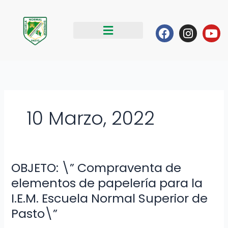
Ir
al
Facebook
Instag
Yo
contenido
10 Marzo, 2022
OBJETO: \” Compraventa de
OBJETO:
\”
elementos de papelería para la
Compraventa
I.E.M. Escuela Normal Superior de
de
Pasto\”
elementos
de