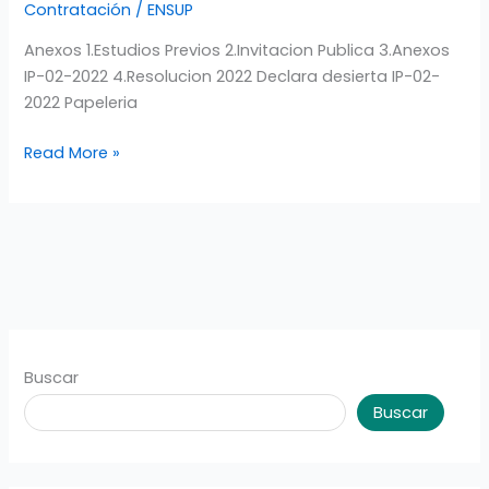
Contratación
/
ENSUP
papelería
para
Anexos 1.Estudios Previos 2.Invitacion Publica 3.Anexos
la
IP-02-2022 4.Resolucion 2022 Declara desierta IP-02-
I.E.M.
2022 Papeleria
Escuela
Read More »
Normal
Superior
de
Pasto\”
Buscar
Buscar