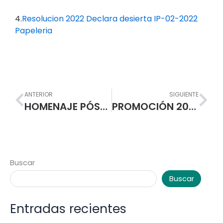
4.
Resolucion 2022 Declara desierta IP-02-2022
Papeleria
Prev
Nex
ANTERIOR
SIGUIENTE
HOMENAJE PÓSTUMO DIANA CAROLINA SANCHEZ LEÓN (Semestre B-2021. Programa de Formación Complementaria)
PROMOCIÓN 2022 RECIBE SU CHAQUETA DE GRADO ONCE
Buscar
Buscar
Entradas recientes