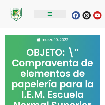
Ir
al
Facebook
Instag
Yo
contenido
marzo 10, 2022
OBJETO: \”
Compraventa de
elementos de
papelería para la
I.E.M. Escuela