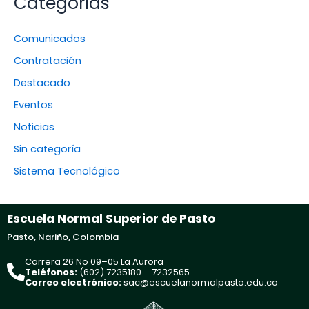
Categorías
Comunicados
Contratación
Destacado
Eventos
Noticias
Sin categoría
Sistema Tecnológico
Escuela Normal Superior de Pasto
Pasto, Nariño, Colombia
Carrera 26 No 09–05 La Aurora
Teléfonos:
(602) 7235180 – 7232565
Correo electrónico:
sac@escuelanormalpasto.edu.co