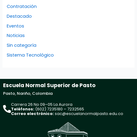
Contratación
Destacado
Eventos
Noticias
Sin categoría
Sistema Tecnológico
Escuela Normal Superior de Pasto
Pasto, Nariño, Colombia
Carrera 26 No 09–05 La Aurora
Teléfonos:
(602) 7235180 – 7232565
Correo electrónico:
sac@escuelanormalpasto.edu.co