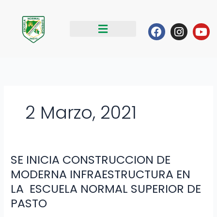
Ir
al
Facebook
Instag
Yo
contenido
2 Marzo, 2021
SE INICIA CONSTRUCCION DE
SE
INICIA
MODERNA INFRAESTRUCTURA EN
CONSTRUCCION
LA ESCUELA NORMAL SUPERIOR DE
DE
PASTO
MODERNA
INFRAESTRUCTURA