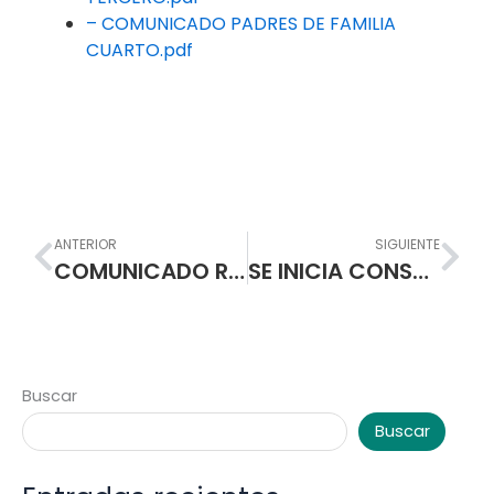
– COMUNICADO PADRES DE FAMILIA
CUARTO.pdf
Prev
Nex
ANTERIOR
SIGUIENTE
COMUNICADO RECEPCIÓN HOJAS DE VIDA – FORTALECIMIENTO DE LAS TICS
SE INICIA CONSTRUCCION DE MODERNA INFRAESTRUCTURA EN LA ESCUELA NORMAL SUPERIOR DE PASTO
Buscar
Buscar