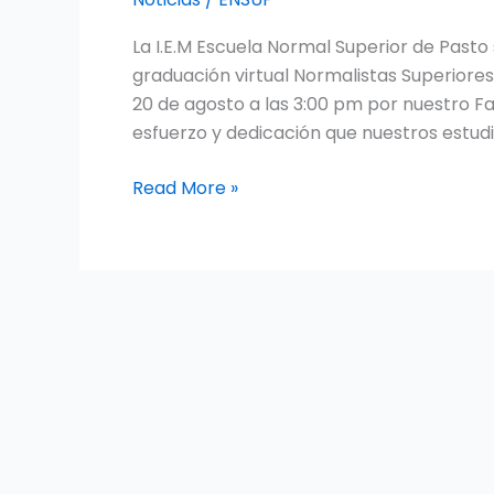
NORMALISTAS
La I.E.M Escuela Normal Superior de Past
SUPERIORES
graduación virtual Normalistas Superiore
PROMOCIÓN
20 de agosto a las 3:00 pm por nuestro 
SEMESTRE
esfuerzo y dedicación que nuestros estudi
A
2.020
Read More »