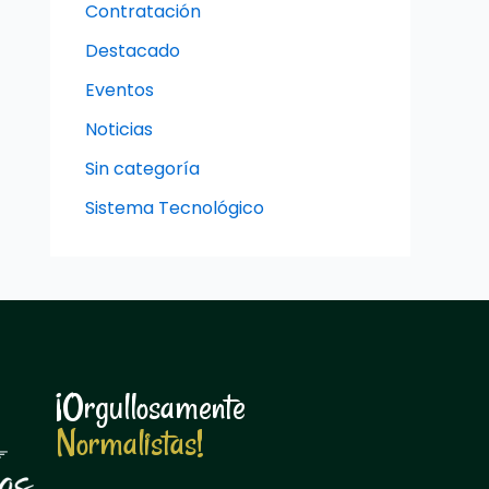
Contratación
Destacado
Eventos
Noticias
Sin categoría
Sistema Tecnológico
¡Orgullosamente
N
o
r
m
a
l
i
s
t
a
s
!
N
o
r
m
a
l
i
s
t
a
s
!