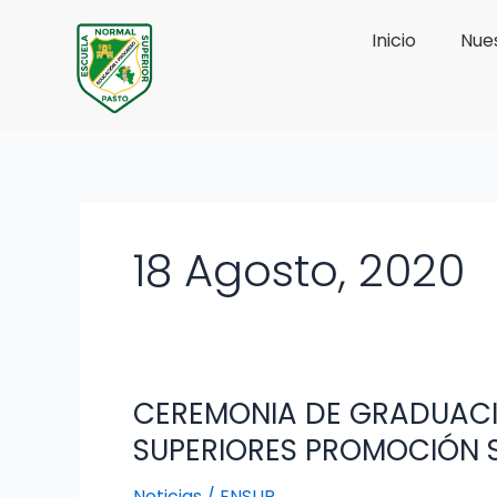
Ir
Inicio
Nues
al
contenido
18 Agosto, 2020
CEREMONIA DE GRADUACI
CEREMONIA
DE
SUPERIORES PROMOCIÓN S
GRADUACIÓN
VIRTUAL
Noticias
/
ENSUP