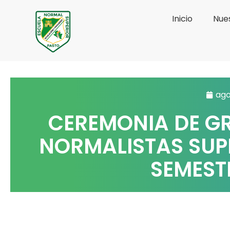
Ir
Inicio
Nues
al
contenido
ago
CEREMONIA DE G
NORMALISTAS SUP
SEMESTR