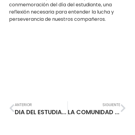
conmemoración del día del estudiante, una
reflexión necesaria para entender la lucha y
perseverancia de nuestros compañeros.
Prev
Nex
ANTERIOR
SIGUIENTE
DIA DEL ESTUDIANTE ¡¡¡ORGULLOSAMENTE NORMALISTAS!!!
LA COMUNIDAD EDUCATIVA DE LA ESCUELA NORMAL SUPERIOR DE PASTO EXALTA LA FORTALEZA Y TALENTO DEL ESTUDIANTE NORMALISTA