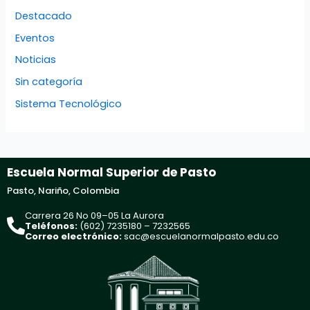
Destacado
Eventos
Noticias
Sin categoría
Sistema Tecnológico
Escuela Normal Superior de Pasto
Pasto, Nariño, Colombia
Carrera 26 No 09–05 La Aurora
Teléfonos:
(602) 7235180 – 7232565
Correo electrónico:
sac@escuelanormalpasto.edu.co