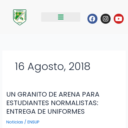
Ir
al
Facebook
Instag
Yo
contenido
16 Agosto, 2018
UN GRANITO DE ARENA PARA
UN
GRANITO
ESTUDIANTES NORMALISTAS:
DE
ENTREGA DE UNIFORMES
ARENA
PARA
Noticias
/
ENSUP
ESTUDIANTES