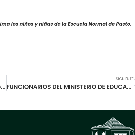
tima los niños y niñas de la Escuela Normal de Pasto.
SIGUIENTE
CON AEROBICOS, ESTUDIANTES DEL PROGRAMA DE FORMACIÓN COMPLEMENTARIA DE LA ESCUELA NORMAL PONEN EN PRACTICA EL “SEMINARIO DE EXPRESIÓN RÍTMICA”.
FUNCIONARIOS DEL MINISTERIO DE EDUCACION NACIONAL DESTACAN A PLATAFORMA EDUCATIVA PASTO.EDU.CO COMO INICIATIVA EJEMPLO PARA COLOMBIA.