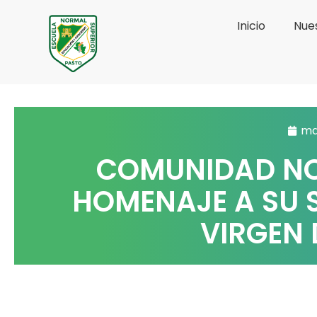
Ir
Inicio
Nues
al
contenido
ma
COMUNIDAD NO
HOMENAJE A SU 
VIRGEN 