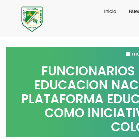
Ir
Inicio
Nues
al
contenido
ma
FUNCIONARIOS D
EDUCACION NAC
PLATAFORMA EDUC
COMO INICIATI
COL