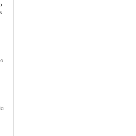
a
s
ue
la