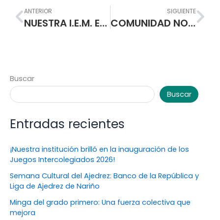
Prev
Nex
ANTERIOR
SIGUIENTE
NUESTRA I.E.M. ESCUELA NORMAL SUPERIOR DE PASTO SE SOLIDARIZA CON FAMILIAS DAMNIFICADAS DE MOCOA (PUTUMAYO) Y CONVOCA A UNA REUNIÒN.
COMUNIDAD NORMALISTA SOLIDARIA CON LAS FAMILIAS DAMNIFICADAS DE MOCOA (PUTUMAYO).
Buscar
Buscar
Entradas recientes
¡Nuestra institución brilló en la inauguración de los
Juegos Intercolegiados 2026!
Semana Cultural del Ajedrez: Banco de la República y
Liga de Ajedrez de Nariño
Minga del grado primero: Una fuerza colectiva que
mejora