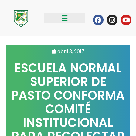
Ir
al
Facebook
Instag
Yo
contenido
abril 3, 2017
ESCUELA NORMAL
SUPERIOR DE
PASTO CONFORMA
COMITÉ
INSTITUCIONAL