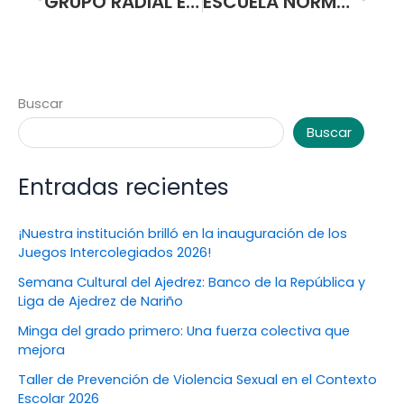
GRUPO RADIAL ESTUDIANTIL “CATARSIS” DE LA ESCUELA NORMAL SUPERIOR DE PASTO, LANZÓ POR ECOS DE PASTO EL PROGRAMA “NARIÑO TERRITORIO DE PAZ”
ESCUELA NORMAL SUPERIOR DE PASTO CONFORMA COMITÉ INSTITUCIONAL PARA RECOLECTAR DONACIONES QUE SE ENVIARÁN A FAMILIAS DAMNIFICADAS DE MOCOA (PUTUMAYO).
Buscar
Buscar
Entradas recientes
¡Nuestra institución brilló en la inauguración de los
Juegos Intercolegiados 2026!
Semana Cultural del Ajedrez: Banco de la República y
Liga de Ajedrez de Nariño
Minga del grado primero: Una fuerza colectiva que
mejora
Taller de Prevención de Violencia Sexual en el Contexto
Escolar 2026