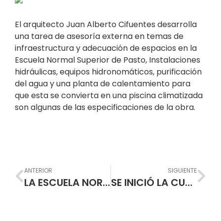
El arquitecto Juan Alberto Cifuentes desarrolla
una tarea de asesoría externa en temas de
infraestructura y adecuación de espacios en la
Escuela Normal Superior de Pasto, Instalaciones
hidráulicas, equipos hidronomáticos, purificación
del agua y una planta de calentamiento para
que esta se convierta en una piscina climatizada
son algunas de las especificaciones de la obra.
Prev
Nex
ANTERIOR
SIGUIENTE
LA ESCUELA NORMAL SUPERIOR DE PASTO RECIBIÓ A SUS 3.839 ESTUDIANTES EN EL PRIMER DÍA DE CLASES DEL AÑO 2016
SE INICIÓ LA CUARESMA