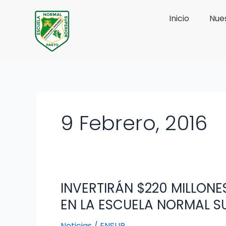
Ir
Inicio
Nues
al
contenido
9 Febrero, 2016
INVERTIRÁN $220 MILLONE
INVERTIRÁN
$220
EN LA ESCUELA NORMAL S
MILLONES
EN
Noticias
/
ENSUP