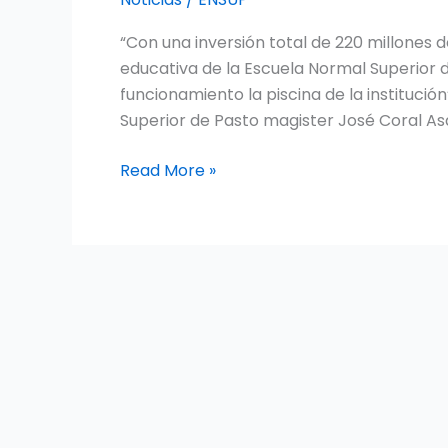
REMODELACIÓN
“Con una inversión total de 220 millones 
DE
educativa de la Escuela Normal Superior 
PISCINA
funcionamiento la piscina de la institución
EN
Superior de Pasto magister José Coral Asa
LA
ESCUELA
Read More »
NORMAL
SUPERIOR
DE
PASTO