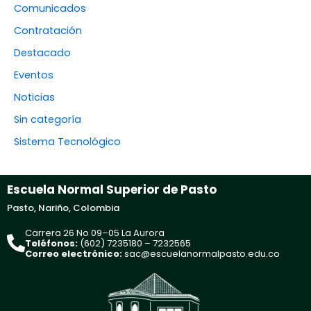
Comunicados
Contratación
Destacado
Eventos
Noticias
Sin categoría
Sistema Tecnológico
Escuela Normal Superior de Pasto
Pasto, Nariño, Colombia
Carrera 26 No 09–05 La Aurora
Teléfonos:
(602) 7235180 – 7232565
Correo electrónico:
sac@escuelanormalpasto.edu.co