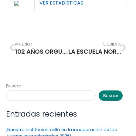
VER ESTADISTICAS
Prev
Nex
ANTERIOR
SIGUIENTE
102 AÑOS ORGULLOSAMENTE NORMALISTA
LA ESCUELA NORMAL SUPERIOR DE PASTO RECIBIÓ EL SIMBOLO DE LA CONTINUIDAD DEL DIPLOMADO EN DERECHOS HUMANOS.
Buscar
Buscar
Entradas recientes
¡Nuestra institución brilló en la inauguración de los