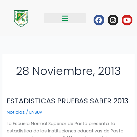
Ir
al
Facebook
Instag
Yo
contenido
28 Noviembre, 2013
ESTADISTICAS PRUEBAS SABER 2013
ESTADISTICAS
PRUEBAS
Noticias
/
ENSUP
SABER
2013
La Escuela Normal Superior de Pasto presenta la
estadística de las Instituciones educativas de Pasto