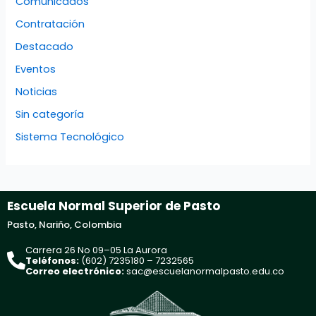
Comunicados
Contratación
Destacado
Eventos
Noticias
Sin categoría
Sistema Tecnológico
Escuela Normal Superior de Pasto
Pasto, Nariño, Colombia
Carrera 26 No 09–05 La Aurora
Teléfonos:
(602) 7235180 – 7232565
Correo electrónico:
sac@escuelanormalpasto.edu.co