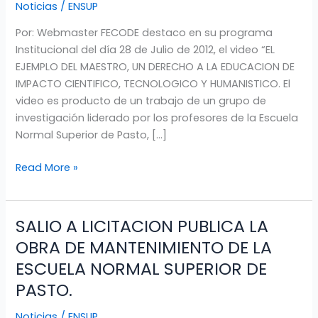
Noticias
/
ENSUP
A
LA
Por: Webmaster FECODE destaco en su programa
EDUCACION
Institucional del día 28 de Julio de 2012, el video “EL
DE
EJEMPLO DEL MAESTRO, UN DERECHO A LA EDUCACION DE
IMPACTO
IMPACTO CIENTIFICO, TECNOLOGICO Y HUMANISTICO. El
CIENTIFICO,
video es producto de un trabajo de un grupo de
TECNOLOGICO
investigación liderado por los profesores de la Escuela
Y
Normal Superior de Pasto, […]
HUMANISTICO
Read More »
SALIO A LICITACION PUBLICA LA
SALIO
A
OBRA DE MANTENIMIENTO DE LA
LICITACION
ESCUELA NORMAL SUPERIOR DE
PUBLICA
PASTO.
LA
OBRA
Noticias
/
ENSUP