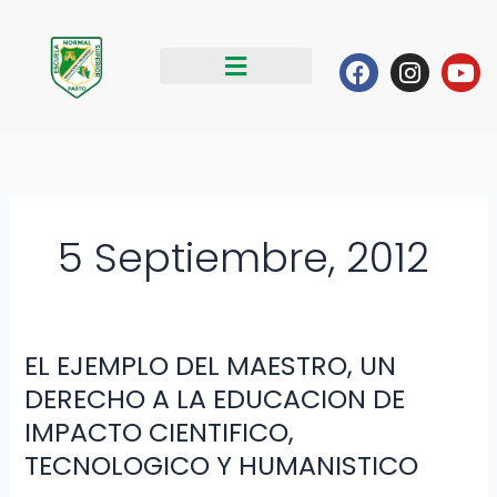
Ir
al
Facebook
Instag
Yo
contenido
5 Septiembre, 2012
EL EJEMPLO DEL MAESTRO, UN
EL
EJEMPLO
DERECHO A LA EDUCACION DE
DEL
IMPACTO CIENTIFICO,
MAESTRO,
TECNOLOGICO Y HUMANISTICO
UN
DERECHO