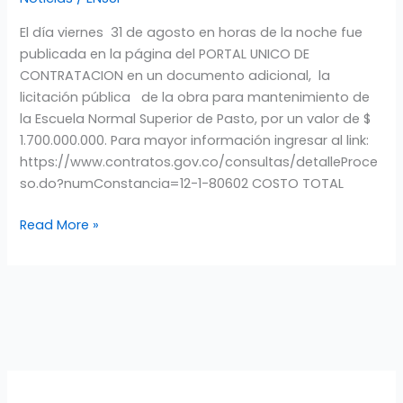
DE
MANTENIMIENTO
El día viernes 31 de agosto en horas de la noche fue
DE
publicada en la página del PORTAL UNICO DE
LA
CONTRATACION en un documento adicional, la
ESCUELA
licitación pública de la obra para mantenimiento de
NORMAL
la Escuela Normal Superior de Pasto, por un valor de $
SUPERIOR
1.700.000.000. Para mayor información ingresar al link:
DE
https://www.contratos.gov.co/consultas/detalleProce
PASTO.
so.do?numConstancia=12-1-80602 COSTO TOTAL
Read More »