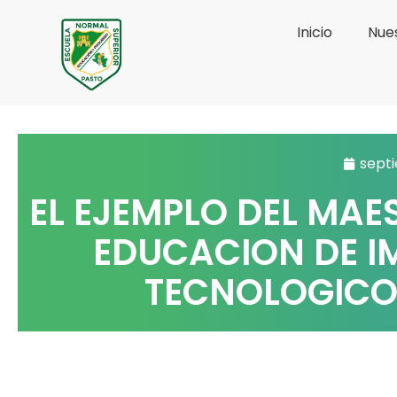
Ir
Inicio
Nues
al
contenido
septi
EL EJEMPLO DEL MAE
EDUCACION DE IM
TECNOLOGICO