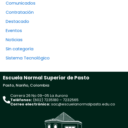
Comunicados
Contratación
Destacado
Eventos
Noticias
Sin categoría
Sistema Tecnológico
Escuela Normal Superior de Pasto
Pasto, Nariño, Colombia
Carrera 26 No 09–05 La Aurora
Teléfonos:
(602) 7235180 – 7232565
Correo electrónico:
sac@escuelanormalpasto.edu.co