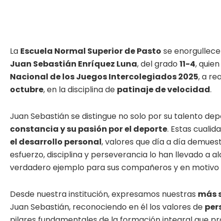
La
Escuela Normal Superior de Pasto
se enorgullece
Juan Sebastián Enríquez Luna
, del grado
11-4
, quie
Nacional de los Juegos Intercolegiados 2025
, a re
octubre
, en la disciplina de
patinaje de velocidad
.
Juan Sebastián se distingue no solo por su talento dep
constancia y su pasión por el deporte
. Estas cualid
el desarrollo personal
, valores que día a día demue
esfuerzo, disciplina y perseverancia lo han llevado a 
verdadero ejemplo para sus compañeros y en motivo d
Desde nuestra institución, expresamos nuestras
más s
Juan Sebastián, reconociendo en él los valores de
per
pilares fundamentales de la formación integral que 