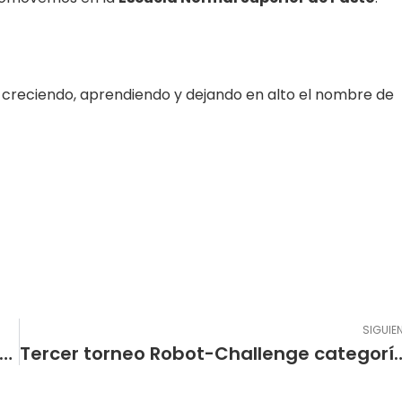
 creciendo, aprendiendo y dejando en alto el nombre de
SIGUIE
lar 2026. Aspirantes que cumplieron con requisitos de edad y participarán en el SORTEO del día 24 de octubre
Tercer torneo Robot-Challenge categoría escolar ¡Normalistas Impara