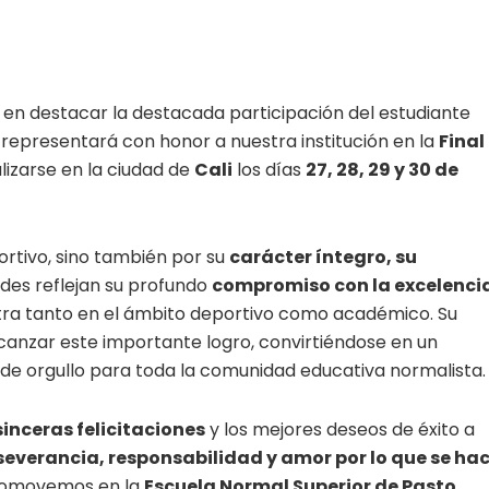
 en destacar la destacada participación del estudiante
n representará con honor a nuestra institución en la
Final
alizarse en la ciudad de
Cali
los días
27, 28, 29 y 30 de
ortivo, sino también por su
carácter íntegro, su
ades reflejan su profundo
compromiso con la excelencia
stra tanto en el ámbito deportivo como académico. Su
alcanzar este importante logro, convirtiéndose en un
e orgullo para toda la comunidad educativa normalista.
inceras felicitaciones
y los mejores deseos de éxito a
severancia, responsabilidad y amor por lo que se ha
promovemos en la
Escuela Normal Superior de Pasto
.