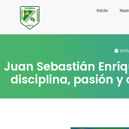
Ir
Inicio
Nues
al
contenido
octu
Juan Sebastián Enrí
disciplina, pasión 