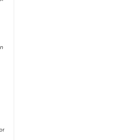
en
or