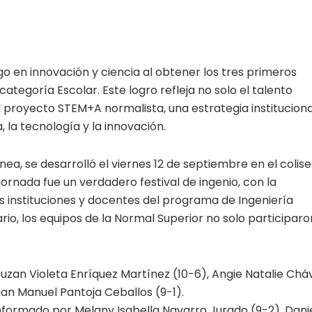
go en innovación y ciencia al obtener los tres primeros
egoría Escolar. Este logro refleja no solo el talento
del proyecto STEM+A normalista, una estrategia instituciona
, la tecnología y la innovación.
ea, se desarrolló el viernes 12 de septiembre en el colis
ornada fue un verdadero festival de ingenio, con la
as instituciones y docentes del programa de Ingeniería
rio, los equipos de la Normal Superior no solo participaro
uzan Violeta Enríquez Martínez (10-6), Angie Natalie Chá
an Manuel Pantoja Ceballos (9-1).
formado por Melany Isabella Navarro Jurado (9-2), Dani