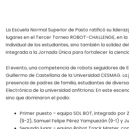
La Escuela Normal Superior de Pasto ratificó su lideraz
lugares en el Tercer Torneo ROBOT-CHALLENGE, en la cat
individual de los estudiantes, sino también la solidez 
integrada a la Jornada Única para fortalecer la ciencia
El evento, una competencia de robots seguidores de lín
Guillermo de Castellana de la Universidad CESMAG. La j
presencia de padres de familia, estudiantes de divers
Electrónica de la universidad anfitriona. En este escena
sino que dominaron el podio:
Primer puesto – equipo SDL BOT, integrado por Z
(9-2), Samuel Felipe Pérez Yampuezán (9-1) y Ju
Segundo lugar – equipo Robot Track Master, con