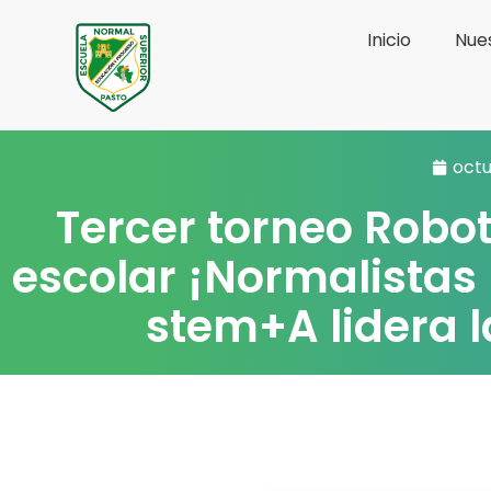
Ir
Inicio
Nues
al
contenido
octu
Tercer torneo Robo
escolar ¡Normalistas
stem+A lidera l