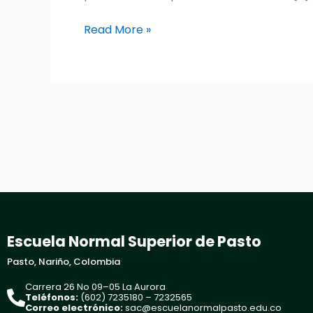
Read More »
Escuela Normal Superior de Pasto
Pasto, Nariño, Colombia
Carrera 26 No 09–05 La Aurora
Teléfonos:
(602) 7235180 – 7232565
Correo electrónico:
sac@escuelanormalpasto.edu.co