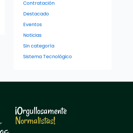
Contratación
Destacado
Eventos
Noticias
Sin categoría
Sistema Tecnológico
¡Orgullosamente
N
o
r
m
a
l
i
s
t
a
s
!
N
o
r
m
a
l
i
s
t
a
s
!