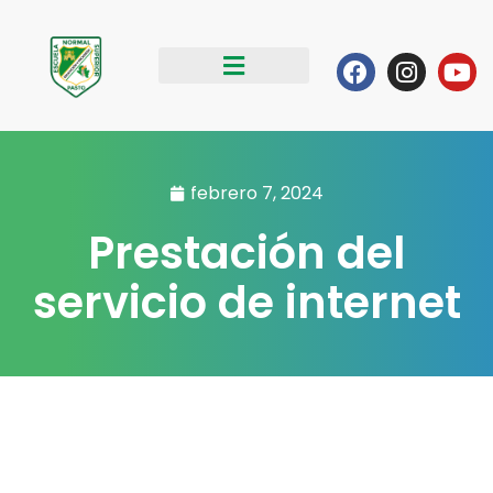
Ir
al
Facebook
Instag
Yo
contenido
febrero 7, 2024
Prestación del
servicio de internet