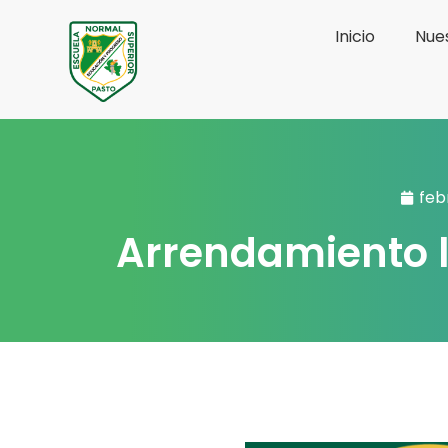
Ir
Inicio
Nues
al
contenido
feb
Arrendamiento l