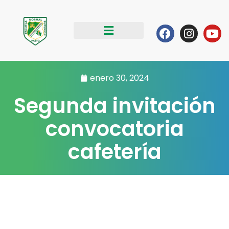
Ir
al
Facebook
Instag
Yo
contenido
enero 30, 2024
Segunda invitación
convocatoria
cafetería