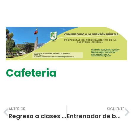
Cafeteria
Prev
N
ANTERIOR
SIGUIENTE
Regreso a clases 2024
Entrenador de baloncesto